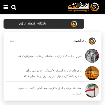
یادداشت
آرشیو
بنزین؛ جایی که ناترازی، نشانه‌ای از غفلت استراتژیک شد
برق قاچاق برای استخراج‌کنندگان، خاموشی برای
مصرف‌کنندگان؛ دلایل ناترازی برق در تابستان ۱۴۰۴
سند ملی راهبرد انرژی؛ از سیاست‌گذاری کلی تا چالش‌های
عملیاتی