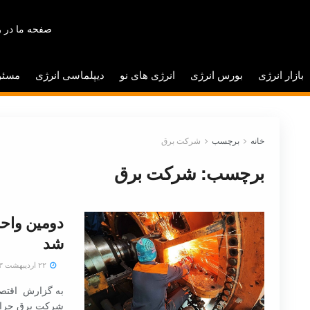
صفحه ما در ر
بازار انرژی
بورس انرژی
انرژی های نو
دیپلماسی انرژی
مسئو
خانه
برچسب
شرکت برق
برچسب:
شرکت برق
دومین واحد
شد
۲۲ اردیبهشت ۱۴۰۳
به گزارش اقتصا
شرکت برق حرارتی