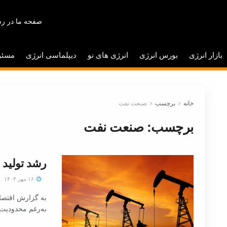
صفحه ما در رس
بازار انرژی
بورس انرژی
انرژی های نو
دیپلماسی انرژی
مسئو
خانه
برچسب
صنعت نفت
برچسب:
صنعت نفت
رشد تولید
۱۶ مهر ۱۴۰۴
به گزارش اقتصاد
به‌رغم محدودیت‌ه