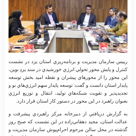
رييس سازمان مديريت و برنامه‌ريزي استان يزد در نشست
كنترل و پايش محور تحولي انرژي خورشيدي در سند يزدِ نوين،
اين محور را از محورهاي پيشران و نقطه اميد بخش توسعه
پايدار استان دانست و گفت: توسعه پايدار سهم انرژي‌هاي نو و
تجديدپذير و تقويت شبكه‌هاي توليد، انتقال و توزيع انرژي
بعنوان راهبرد در اين محور در دستور كار استان قرار دارد.
به گزارش دريافتي از دبيرخانه مركز راهبردي پيشرفت و
عدالت استان، مجيد دهقاني‌زاده در اين نشست كه صبح روز
گذشته در محل سالن مرحوم احرام‌‍‍پوش سازمان مديريت و