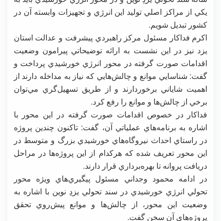
يكي از مراكز اصلي توليد اين انرژي و تجهيزات وابسته آن در
كشور تبديل شويم.
اكرم فداكار مسئول مركز راهبردي پيشرفت و عدالت استان
يزد نيز در اين نشست به ارائه توضيحاتي پيرامون وضعيت
اقدامات صورت گرفته در محور انرژي خورشيدي پرداخت و
گفت: شناسايي موانع و چالش‌هايي كه نياز به مداخله دارند از
اهميت شاياني برخوردارند و از طريق تسهيل‌گري مي‌توان
برخي از چالش‌ها و موانع را رفع كرد.
فداكار در خصوص اقدامات صورت گرفته در اين محور با
اشاره به برنامه‌هاي عملياتي آن، گفت: تاكنون چندين پروژه
در راستاي احداث نيروگاه‌هاي خورشيدي بزرگ و متوسط در
اين محور تعريف شده كه هركدام از اين پروژه‌ها در مراحل
دريافت پروانه تا بهره‌برداري قرار دارند.
در ادامه محمود وجداني مسئول پيگيري‌هاي ويژه محور
تحولي انرژي خورشيدي در سند تحولي يزدِ نوين با اشاره به
وضعيت اين محور، از چالش‌ها و موانع پيش‌روي تحقق
پروژه‌هاي آن سخن گفت.