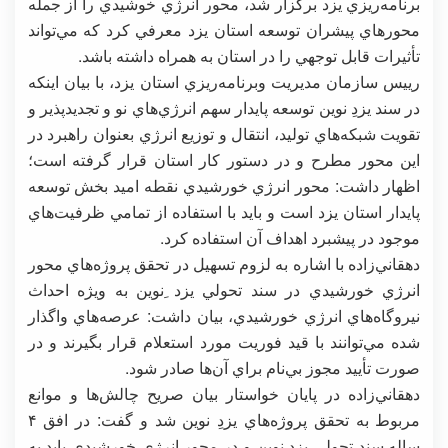
برنامه‌ريزي يزد برگزار شد، محور انرژي خوشيدي را از جمله
محورهاي پيشران توسعه استان يزد معرفي كرد كه مي‌تواند
تأثيرات قابل توجهي را در استان به همراه داشته باشد.
رييس سازمان مديريت وبرنامه‌ريزي استان يزد، با بيان اينكه
در سند يزدِ نوين توسعه پايدار سهم انرژي‌هاي نو و تجديدپذير و
تقويت شبكه‌هاي توليد، انتقال و توزيع انرژي بعنوان راهبرد در
اين محور مطرح و در دستور كار استان قرار گرفته است؛
اظهار داشت: محور انرژي خورشيدي نقطه اميد بخش توسعه
پايدار استان يزد است و بايد با استفاده از تمامي ظرفيت‌هاي
موجود در پيشبرد اهداف آن استفاده كرد.
دهقاني‌زاده با اشاره به لزوم تسهيل در تحقق پروژه‌هاي محور
انرژي خورشيدي در سند تحولي يزد ِنوين به ويژه احداث
نيروگاه‌هاي انرژي خورشيدي، بيان داشت: عرصه‌هاي واگذار
شده مي‌توانند با قيد فوريت مورد استعلام قرار بگيرند و در
صورت تأييد مجوز بي‌نام براي آن‌ها صادر شود.
دهقاني‌زاده در پايان خواستار بيان صريح چالش‌ها و موانع
مربوط به تحقق پروژه‌هاي يزدِ نوين شد و گفت: در افق ۴
ساله سند تحولي يزدِ نوين و در محور انرژي خورشيدي بايد به