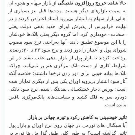
حالا شاهد
خروج روزافزون نقدینگی
از بازار سهام و هجوم آن
به سمت بازارهای دیگر هستند. مدت‌ها قبل نیز بسیاری از
اهالی بازار سهام به انتشار بی‌رویه اسناد اعتراض کردند و در
نهایت فرابورس از پذیرش اوراق جدید بدهی دولت یعنی
«سخاب» خودداری کرد، اما گروه دیگر یعنی بانک‌ها خودشان
را با این موضوع تطبیق دادند. آنها به‌راحتی نرخ سود مصوب
شورای پول و اعتبار را دور زدند و نرخ سود ۲۳ تا ۳۰‌درصدی
پرداخت کردند تا بازار پول از بازار بدهی عقب نیفتد. در این
شرایط، کاری از دست بانک‌ مرکزی هم بر نمی‌آمد، چراکه
بانک‌ها بهانه خوبی برای دور زدن نرخ‌ها داشتند؛ خلاصه آنکه
آثار سوء انتشار بی‌رویه اوراق یکی پس از دیگری نمایان شده
است؛ بورس دچار خشکسالی نقدینگی شده، نرخ سود بانکی
دوباره سر به فلک کشید و سیاست‌های بانک‌مرکزی ناقص
مانده است.
تاثیر خوشبینی به کاهش رکود و تورم جهانی بر بازار
آیا سیگنال های تورمی در جهان روی نرخ اوراق و بازار پول
تاثیر گذاشته است؟ به طور کلی طبق گزارش ها تورم در