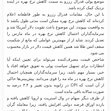
موضع پولی فدرال رزرو به سمت کاهش نرخ بهره در آینده
نزدیک کمک کرده باشد.
با این حال، مقامات فدرال رزرو به طور قاطعانه اعلام
کرده‌اند که کاهش نرخ بهره ممکن است مدتی طول بکشد تا
به واقعیت بپیوندد. این موضوع باعث تقویت دلار آمریکا شد و
سرمایه‌گذاران احتمال کاهش نرخ بهره در ماه مارس را
تعدیل کردند. شاید از از مهمترین عواملی که مانع از شکست
سقف انس طلا شد همین کاهش قیمت دلار در بازار محسوب
می شود.
شاخص قیمت مصرف‌کننده می‌تواند برای تعیین اینکه آیا
انتظارات برای تسهیل سیاست پولی به تعویق خواهد افتاد یا
خیر، بسیار مهم باشد، زیرا سرمایه‌گذاران همچنان احتمال
کاهش نرخ بهره در ماه مه را قوی می‌دانند. پیش‌بینی‌ها حاکی
از آن است که CPI در ژانویه بدون تغییر و ۳.۴ درصد به
صورت سالانه باقی مانده است.
از طرف دیگر سهام در وال استریت و اروپا کاهش یافته و
بازده اوراق قرضه دولتی افزایش یافته، زیرا معامله گران
انتظارات خود را از کاهش کوتاه مدت نرخ بهره ایالات متحده