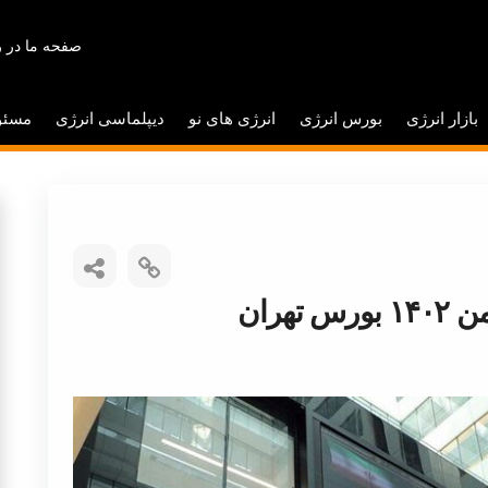
صفحه ما در ر
بازار انرژی
بورس انرژی
انرژی های نو
دیپلماسی انرژی
مسئو