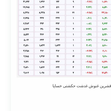
ین قشرین غنوش غدشت حکشتی خساپا