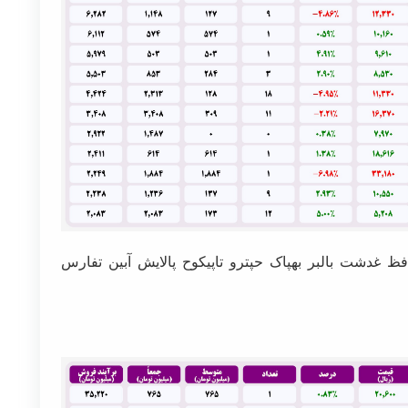
ظ غدشت بالبر بهپاک حپترو تاپیکوح پالایش آبین تفارس