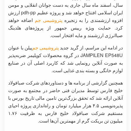
سال، اسفند ماه سال جاری به دست جوانان انقلابی و مومن
ایران اسلامی افتتاح خواهد شد و پروژه عظیم pdh-pp ارزش
افزوه ارزشمندی را به زنجیره
پتروشیمی جم
اضافه خواهد
کرد. حمایت ویژه رییس جمهور از پروژه‌های هلدینگ
صباانرژی ارزشمند و مایه افتخار است.
در ادامه این مراسم، از گرید جدید
پتروشیمی جم
‌پیلن با عنوان
JAMPILEN EP548U در گروه محصولات کوپلیمر ضربه‌پذیر
به صورت آنلاین رونمایی شد که کاربرد اصلی آن در صنایع
لوازم خانگی و بسته بندی غذایی است.
همچنین گزارشی از برنامه ها و دستاوردهای شرکت صبافولاد
خلیج فارس توسط مدیران فنی حاضر در مجتمع به صورت
آنلاین ارائه شد که تحقق بزرگ‌ترین تامین مالی تاریخ بورس با
پذیره‌نویسی ۴.۵ هزار میلیارد تومان و راه‌اندازی پروژه احیای
مستقیم شرکت صبافولاد خلیج فارس به ظرفیت ۱.۷۶
میلیون تن بریکت گرم از مهمترین آن‌ها است.