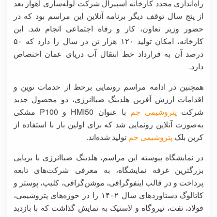
راه‌اندازی مجدد کارخانه اسپیرال شرکت لوله‌سازی اهواز بعد
از پنج سال توقف دیگر برنامه آنلاین این مراسم بود که در
حضور وزیر تعاون، کار و رفاه اجتماعی انجام شد. این
کارخانه، امکان تولید ۱۲۰ هزار تن در سال را دارد که ۵۰
درصد آن به قرارداد خط انتقال آب دریای عمان اختصاص
دارد.
همچنین در ادامه مراسم رونمایی برخط از خدمات نوین و
اقدامات ارزش آفرین هلدینگ صباانرژی، دو محصول جدید
شرکت
پتروشیمی جم
با عنوان HMI50 و P100 مشکی
به‌صورت آنلاین رونمایی شد که برای اولین بار با استفاده از
کربن بلک
پتروشیمی جم
تولید شده‌اند.
در نمایشگاه پیوسته این مراسم، هلدینگ صباانرژی با برپایی
بزرگترین غرفه نمایشگاه، به معرفی شرکت‌های تابعه
پرداخت و در قالب اینفوگرافی، موشن‌گرافی، کلیپ، پوستر و
کاتالوگ دستاوردهای سال ۱۴۰۲ را در حوزه‌های پتروشیمی،
فولاد، نفت، نیروگاه و لاستیک به نمایش گذاشت که با بازدید