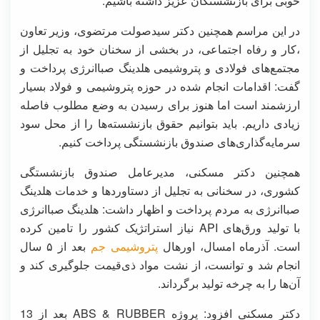
خوبی برای بازنشستگان عزیز داشته باشیم.
در این مراسم همچنین دکتر سیدصولت مرتضوی، وزیر تعاون
،کار و رفاه اجتماعی، در بخشی از سخنان خود به تجلیل از
مجتمع‌های فولادی و پتروشیمی هلدینگ صباانرژی پرداخت و
گفت: اقدامات انجام شده در حوزه پتروشیمی و فولاد بسیار
ارزشمند است اما هنوز برای رسیدن به وضع مطلوب فاصله
زیادی داریم. باید بتوانیم حقوق بازنشسته‌ها را از محل سود
سرمایه‌گذاری‌های صندوق بازنشستگی پرداخت کنیم.
همچنین دکتر مسکنی، مدیرعامل صندوق بازنشستگی
کشوری، در سخنانی به تجلیل از دستاوردها و خدمات هلدینگ
صباانرژی به مردم پرداخت و اظهار داشت: هلدینگ صباانرژی
با تولید ورق‌های API نیاز استراتژیک کشور را تامین کرده
است. آذرماه امسال، اورهال
پتروشیمی جم
بعد از ۵ سال
انجام شد و توانست، از نشت مواد ذی‌قیمت جلوگیری کند و
آن‌ها را به چرخه تولید برگرداند.
دکتر مسکنی افزود: پروژه ABS & RUBBER بعد از 13