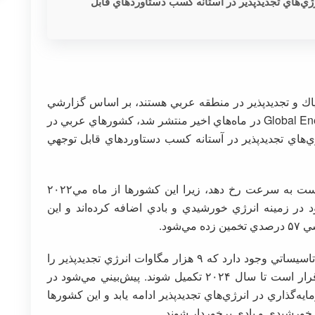
نرژي‌هاي تجديدپذير در آستانه كسب دستاوردهاي قابل
پاك و تجديدپذير در منطقه عربي هستند، بر اساس گزارشي
كه در روزهاي گذشته توسط (Global Energy Monitor (GEM در ماه‌هاي اخير منتشر شد، كشورهاي عربي در
رژي‌هاي تجديدپذير در آستانه كسب دستاوردهاي قابل توجهي
گزارش‌ها حاكي از آن بوده كه اين تحول ممكن است به سرعت رخ دهد، زيرا اين كشورها از ماه مي‌۲۰۲۲
اتي خود در زمينه انرژي خورشيدي و بادي اضافه كرده‌اند و اين
اين گزارش همچنين بيانگر آن است كه پروژه‌هاي تاسيساتي وجود دارد كه ۹ هزار مگاوات انرژي تجديدپذير را
تامين مي‌كند كه هنوز در دست ساخت هستند و قرار است تا سال ۲۰۲۴ تكميل شوند. پيش‌بيني مي‌شود در
ه‌گذاري در انرژي‌هاي تجديدپذير ادامه يابد و اين كشورها