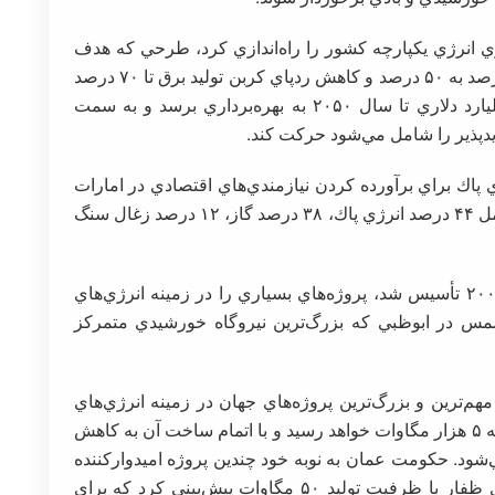
 استراتژي انرژي يكپارچه كشور را راه‌اندازي كرد، طرحي كه هدف
آن افزايش سهم انرژي پاك در سبد انرژي از ۲,۵ درصد به ۵۰ درصد و كاهش ردپاي كربن توليد برق تا ۷۰ درصد
است. ابوظبي انتظار دارد كه اين طرح ۱۹۰.۵ ميليارد دلاري تا سال ۲۰۵۰ به بهره‌برداري برسد و به سمت
ديدپذير را شامل مي‌شود حركت كند.
 پاك براي برآورده كردن نيازمندي‌هاي اقتصادي در امارات
متحده عربي است و اين پروژه به‌طور درصدي شامل ۴۴ درصد انرژي پاك، ۳۸ درصد گاز، ۱۲ درصد زغال سنگ
شركت انرژي آينده ابوظبي (مصدر) كه در سال ۲۰۰۶ تأسيس شد، پروژه‌هاي بسياري را در زمينه انرژي‌هاي
 شمس در ابوظبي كه بزرگ‌ترين نيروگاه خورشيدي متمركز
‌ترين و بزرگ‌ترين پروژه‌هاي جهان در زمينه انرژي‌هاي
تجديدپذير است كه ظرفيت توليد آن تا سال ۲۰۳۰ به ۵ هزار مگاوات خواهد رسيد و با اتمام ساخت آن به كاهش
ن تن كربن كمك مي‌شود. حكومت عمان به نوبه خود چندين پروژه اميدواركننده
در زمينه انرژي خورشيدي مانند پروژه انرژي بادي ظفار با ظرفيت توليد ۵۰ مگاوات پيش‌بيني كرد كه براي