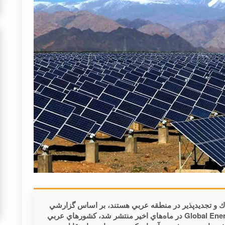
اك و تجديدپذير در منطقه عربي هستند، بر اساس گزارشي
كه در روزهاي گذشته توسط (Global Energy Monitor (GEM در ماه‌هاي اخير منتشر شد، كشورهاي عربي