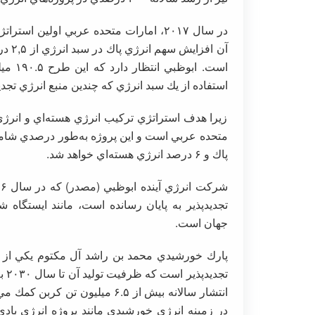
در سال ۲۰۱۷، امارات متحده عربي اولين
استفاده از يك سبد انرژي كه چندين منبع انرژي تج
زيرا هدف استراتژي تركيب انرژي هسته‌اي و انرژي
پاك و ۶ درصد انرژي هسته‌اي خواهد شد.
تجديدپذير به پايان رسانده است، مانند ايستگاه
جهان است.
پارك خورشيدي محمد بن راشد آل مكتوم يكي از مهم
انتشار سالانه بيش از ۶.۵ ميليو