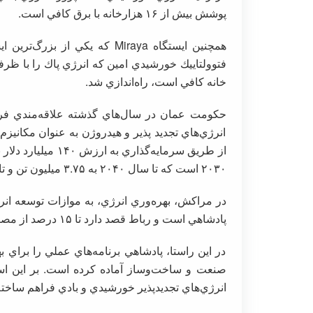
پوشش بيش از ۱۶ هزارخانه با برق كافي است.
همچنين ايستگاه Miraya كه يكي 
خانه كافي است، راه‌اندازي شد.
حكومت عمان در سال‌هاي گذشته علاقه‌مندي فراو
انرژي‌هاي تجديد پذير و هيدروژن به عنوان مكانيزم
از طريق سرمايه‌گذا
۲۰۳۰ است كه تا سال ۲۰۴۰ به ۳.۷۵ ميليون تن و تا سال ۲۰۵۰ به ۸.۵ ميليون تن خواهد رسيد.
در مراكش، بهره‌وري انرژي، به موازات توسعه انرژ
پادشاهي است و رباط قصد دارد تا ۱۵ درصد از مصرف انرژي را در سال ۲۰۳۰ صرفه جويي كند.
در اين راستا، پادشاهي برنامه‌هاي عملي را براي ب
صنعت و ساخت‌وساز آماده كرده است. بر اين اساس
انرژي‌هاي تجديدپذير خورشيدي و بادي فراهم ساخته‌ان