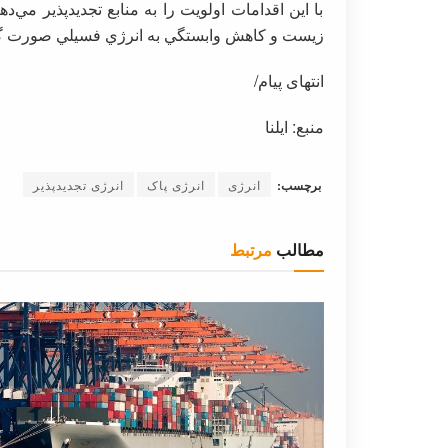
با اين اقدامات اولويت را به منابع تجديدپذير مي‌
زيست و كاهش وابستگي به انرژي فسيلي صورت گي
انتهای پیام/
منبع: ایلنا
برچسب:
انرژی
انرژی پاک
انرژی تجدیدپذیر
مطالب
مرتبط