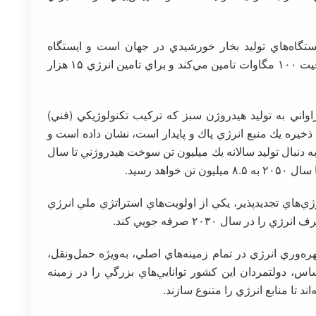
از بزرگ‌ترين ايستگاه‌هاي توليد بخار خورشيدي در جهان است و ايستگاه
فتوولتاييك خورشيدي امين كه انرژي پاك را با ظرفيت ۱۰۰ مگاوات تامين مي‌كند و براي تامين انرژي ۱۵ هزار
اني به توليد هيدروژن سبز كه تركيب تكنولوژيكي (فني)
 ذخيره يك منبع انرژي پاك و پايدار است، نشان داده است و
ري به ارزش ۱۴۰ ميليارد دلار به دنبال توليد سالانه يك ميليون تن سوخت هيدروژني تا سال
ي‌هاي تجديدپذير، يكي از اولويت‌هاي استراتژي ملي انرژي
هره‌وري انرژي در تمام زمينه‌هاي اصلي، به‌ويژه حمل‌ونقل،
، دولتمردان اين كشور توانايي‌هاي بزرگي را در زمينه
د تا منابع انرژي را متنوع سازند.