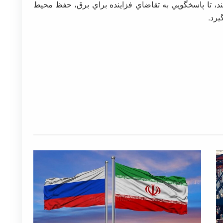
دهند، تا پاسخگويي به تقاضاي فزاينده براي برق، حفظ محيط
رد.