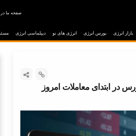
صفحه ما در 
بازار انرژی
بورس انرژی
انرژی های نو
دیپلماسی انرژی
مسئو