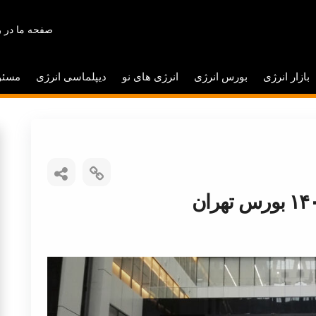
صفحه ما در ر
بازار انرژی
بورس انرژی
انرژی های نو
دیپلماسی انرژی
مسئو