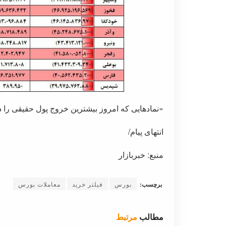
«نمادهایی که امروز بیشترین خروج پول حقیقی را دا
انتهای پیام/
منبع: خبربازار
برچسب:
بورس
فیلتر خرید
معاملات بورس
مطالب
مرتبط