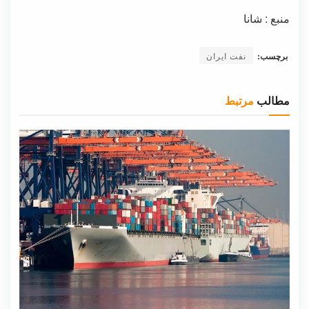
منبع : شانا
برچسب:
نفت ایران
مطالب
مرتبط