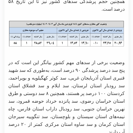
همچنین حجم پرشدگی سدهای کشور نیز تا این تاریخ ۵۸
درصد است.
وضعیت برخی از سدهای مهم کشور بیانگر این است که در
پنج سد درصد پرشدگی ۹۰ درصد است، به‌طوری‌ که سد شهید
قنبری استان آذربایجان غربی، سد کوثر کهگیلویه و بویراحمد،
سد رودبار استان لرستان، سد ایلام و سد قشلاق استان
کردستان ۱۰۰ درصد پر هستند، همچنین ۸ سد دوستی و طرق
استان خراسان رضوی، سد پانزده خرداد حوضه قمرود، سد
نهرین خراسان جنوبی، سد رودبال داراب استان فارس، چاه
نیمه‌های استان سیستان و بلوچستان، سد تنگوییه سیرجان
استان کرمان و سد ساوه استان مرکزی کمتر از ۲۰ درصد
آب دارند.