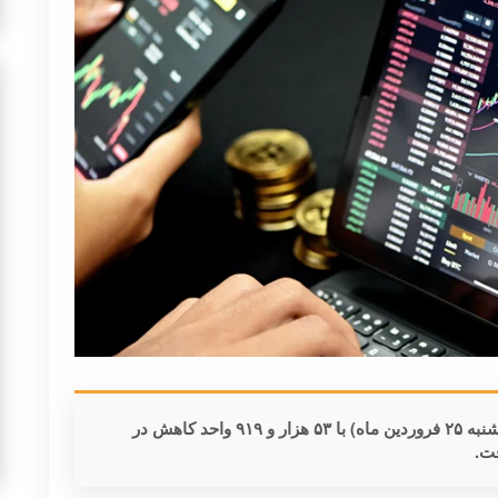
شاخص کل بورس تهران در پایان معاملات امروز (شنبه ۲۵ فروردین ماه) با ۵۳ هزار و ۹۱۹ واحد کاهش در