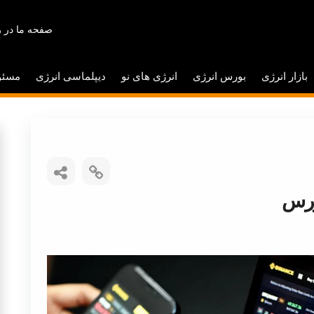
صفحه ما در ر
بازار انرژی
بورس انرژی
انرژی های نو
دیپلماسی انرژی
مسئو