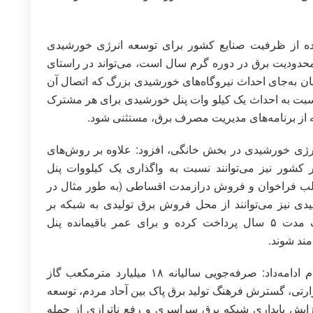
اده از ظرفیت صنایع کشور برای توسعه انرژی خورشیدی
دودیت برق در دوره گرم سال است، می‌تواند در راستای
 تولید دانش‌بنیان به‌جای احداث نیروگاه‌های خورشیدی بزرگ که اتصال آن
سبت به احداث یک کیلو وات پنل خورشیدی برای هر مشترک
ابه از برنامه‌های مدیریت مصرف برق، مستثنی شود.
رژی خورشیدی در بخش خانگی، افزود: علاوه بر روش‌های
 کشور نیز می‌توانند نسبت به واگذاری یک کیلووات پنل
لب فراخوان و فروش درازمدت اقساطی (به طور مثال در
دی نیز می‌توانند از محل فروش برق تولیدی به شبکه بر
اساس تعرفه‌های مصوب، اقساط خود را ظرف مدت ۵ سال پرداخت کرده و برای عمر باقیمانده پنل
مشاور مدیرعامل توانیر در مورد مزایای این اقدام ادامه‌داد: صرفه‌جویی سالیانه ۱۸ میلیارد مترمکعب گاز
ارتی، گسترش فرهنگ تولید برق پاک بین آحاد مردم، توسعه
زایش پایداری شبکه برق سراسری و رفع ناترازی از جمله