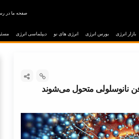
صفحه ما در رسا
بازار انرژی
بورس انرژی
انرژی های نو
دیپلماسی انرژی
مسئو
افن نانوسلولی متحول می‌شوند