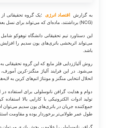
به گزارش
اقتصاد انرژی
؛یک گروه تحقیقاتی از ژ
(NCG) برداشتند، ماده‌ای که می‌تواند برای نسل بعدی ادوات ذخیره‌سازی انرژی نقش محوری داشته باشد.
این دستاورد تیم تحقیقاتی دانشگاه توهوکو شامل
می‌تواند اثربخشی باتری‌های یون سدیم را افزایش د
باشد.
روش آلیاژزدایی فلز مایع که این گروه تحقیقاتی ب
می‌شود. در این فرایند آلیاژ منگنز-کربن آمورف
انحلال انتخابی منگنز و مونتاژ اتم‌های کربن به لای
دوام و هدایت گرافن نانوسلولی برای استفاده در ا
تولید ادوات الکترونیکی با کارایی بالا استفاده
جمع‌کننده جریان در باتری‌های یون سدیم می‌توان ا
طول عمر طولانی‌تر برخوردار بوده و مقاومت استثنا
گرافن نانوسلولی را علاوه بر بخش باتری می‌توان 