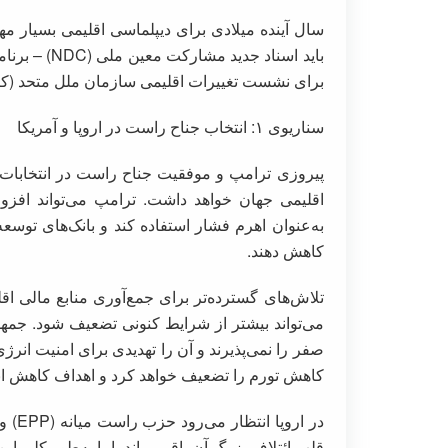
سال آینده میلادی برای دیپلماسی اقلیمی بسیار مه
باید اسناد جد
برای نشست تغییرات اقلیمی سازمان ملل متحد (کاپ ۳۰ COP30) در برزیل ارائه 
سناریوی ۱: انتخاب جناح راست در اروپا و آمریکا
پیروزی ترامپ و موفقیت جناح راست در انتخابات پ
اقلیمی جهان خواهد داشت. ترامپ می‌تواند افزون 
به‌عنوان اهرم فشار استفاده کند و بانک‌های توسعه 
کاهش دهند.
تلاش‌های گسترده‌تر برای جمع‌آوری منابع مالی ا
می‌تواند بیشتر از شرایط کنونی تضعیف شود. جمهو
صفر را نمی‌پذیرند و آن را تهدیدی برای امنیت انرژ
کاهش تورم را تضعیف خواهد کرد و اهداف کاهش انتشا
قلب ائتلاف بزرگ آن باقی بماند، اما به‌طور کلی ا