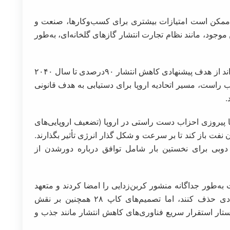
ز، ممکن است امتیازات بیشتری برای کسب‌وکارها، صنعت و
وجود، مانند نظام تجارت انتشار گازهای گلخانه‌ای، به‌طور
وجود یک پارلمان کمتر دوستدار محیط‌زیست می‌تواند از هدف پیشنهادی کاهش انتشار ۹۰درصدی تا سال ۲۰۴۰
اب راست، مسیر اتحادیه اروپا برای دستیابی به هدف قانونی
 پیروزی احزاب دست راستی در اروپا (تضعیف اروپایی‌های
ن نفت باز کند تا بر سرعت و شکل گذار انرژی تأثیر بگذارند.
های نشست تغییرات اقلیمی کاپ ۲۸ در دوبی برای نخستین بار شامل توافق درباره دورشدن از
 به‌طور جداگانه منشور کربن‌زدایی را امضا کردند و متعهد
شدند کل انتشار گاز متان را تا سال ۲۰۳۰ میلادی حذف کنند، اما تصمیم‌های کاپ ۲۸ همچنین بر نقش
تار استقرار سریع فناوری‌های کاهش انتشار مانند جذب و