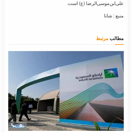
علی‌ابن‌موسی‌الرضا (ع) است.
منبع : شانا
مطالب
مرتبط