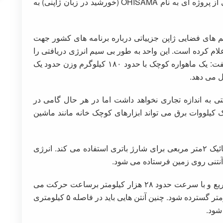
؛ماموریت مذکور بخشی از پروژه ای به نام OHISAMA (خورشید در زبان ژاپنی) به
 های فضایی ژاپن جزییاتی درباره برنامه های کشور جهت
 کرده است. این واحد به طور بی سیم انرژی دریافتی را
از مدار پایین زمین منتقل می کند. او در این باره گفت: یک ماهواره کوچک با حدود ۱۸۰ کیلوگرم وزن حدود یک
ی به اندازه تجاری نخواهد داشت اما در هر حال گامی در
کیلووات برق می تواند ابزارهای کوچک خانه مانند ماشین
به گفته ایجیچی فضاپیمای مذکور از یک پنل فتوولتائیک ۲متر مربعی برای شارژ باتری استفاده می کند. انرژی
ه آنتنی روی زمین فرستاده می شود.
با توجه به این واقعیت که ماهواره مذکور بسیار سریع و با سرعت حدود ۲۸ هزار کیلومتر برساعت حرکت می
کند، آنتن روی زمین باید در مسافت حداقل ۴۰ کیلومتر گسترده شود. چنین آنتن هایی باید در فاصله ۵ کیلومتری
 شود.