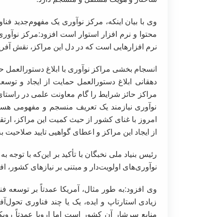
وی با بیان اینکه، مرکز نوآوری یک مفهوم‌جدید فناور
محتوا و نرم افزار استوار است افزود:مرکز نوآور
نرم افزارهایی است که در دل این مراکز، نقش آفری
انسجام بخشی مراکز نوآوری با ابلاغ دستورالعمل حم
دهقانی ابلاغ دستورالعمل حمایت از ایجاد و توسع
مراکز حائز شرایط را گام معاونت علمی در راستا
نوآوری نیازمند یک تعریف منسجم و مفهومی هست
امروز با غنای کشور از حیث کمیت این مراکز، ارتق
از ایجاد این مراکز و اعطای گواهیی تایید صلاحیت
رئیس بنیاد ملی نخبگان با تأکید بر این‌که با توجه
نوآوری‌های اولویت‌دار و مبتنی بر نیازهای کشور، اف
وی افزود:به طور مثال، آمریکا عمدتاً بر توسعه فن
زیادی استارتاپ و ایده، یک یا چند فناوری تحول‌آ
منابع سرشار آن کشور است اما اروپا عمدتاً روی