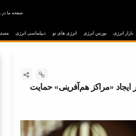
صفحه ما در ر
بازار انرژی
بورس انرژی
انرژی های نو
دیپلماسی انرژی
مسئو
ر ایجاد «مراکز هم‌آفرینی» حمایت