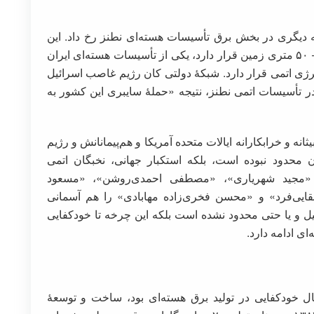
ز عملیات خرابکارانه دیگری در بخش برق تأسیسات هسته‌ای نطنز رخ داد. این
تأسیساتِ غنی‌سازی که بخشی از آن در عمق ۴۰ – ۵۰ متری زمین قرار دارد، یکی از تأسیسات هسته‌ای ایران
ژی اتمی قرار دارد. شبکهٔ دولتی کان رژیم غاصب اسرائیل
۱۴ خبر داد که حادثه در تأسیسات اتمی نطنز، نتیجه «حملهٔ سایبری این کشور به
ثانه و خرابکارانه ایالات متحده آمریکا و هم‌پیمانانش و رژیم
 محدود نبوده است، بلکه استکبار جهانی، نخبگان اتمی
، «مجید شهریاری»، «مصطفی احمدی‌روشن»، «مسعود
ایی‌فرد» و «محسن فخری‌زاده مهابادی» را هم آسمانی
عطیل و یا حتی محدود نشده است بلکه این چرخه تا خودکفایی
ای ادامه دارد.
ال خودکفایی در تولید برق هسته‌ای بود، ساخت و توسعۀ