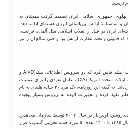
 پهلوی، جمهوری اسلامی ایران تصمیم گرفت همچنان به
N، موافقت‌نامۀ پادمان و اساسنامۀ آژانس بین‌المللی انرژی هسته‌ای ادامه دهد،
ای ایران در قبل از انقلاب اسلامی مثل آلمان، فرانسه،
که قانونی و تحت نظارت آژانس بود و حتی مبالغ آن را نیز
دی‌ماه سال گذشته(۱۴۰۲) روزنامه “ولکس کرانت” هلند فاش کرد که دو سرویس اطلاعاتی هلند(AIVD و
MIVD) در سال ۲۰۰۸ به دستور سازمان اطلاعات ایالات متحده آمریکا (CIA)، عامل نفوذی را برای عملیات
خرابکارانه در تاسیسات هسته‌ای نطنز استخدام کرده‌اند. به گفته این روزنامه، یک مرد ۳۶ ساله هلندی به نام
نز نفوذ کرده و تجهیزات آلوده به ویروس بسیار پیچیده
وجود تاسیسات هسته‌ای نطنز یا مجتمع شهید احمدی‌روشن، اولین‌بار در سال ۲۰۰۲ توسط سازمان مجاهدین
خلق(منافقین) افشا شده است، این تأسیسات از سال ۱۳۸۵ تا ۱۴۰۰، هدف ۵ مورد حمله تخریبی گسترده قرار