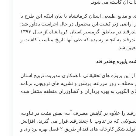
ردات آن کاسته می شود.
نابع طبیعی استان کرمانشاه با بیان اینکه این طرح با
 اراضی زیر کشت این محصول در حال اجراست یادآور شد:
برهمین اساس در راستای توسعه کشت پائیزه چغندرقند در مناطق گرمسیر استان کرمانشاه از سال ۱۳۹۳
رقند به انجام رسیده که طی آنها تاریخ مناسب کاشت و
یین شد.
ز این پروژه های تحقیقاتی با همکاری مدیریت ترویج استان
مختلف، روز مزرعه، برشور و نشریه های ترویجی، برنامه
ای الگویی به بهره برداران و کشاوزران منطقه منتقل شده
رقند را علاوه بر کاهش مصرف آب، نقش مثبت در تناوب،
لاتی که در تناوب با چغندرقند قرار می گیرند، افزایش
درآمد کشاورزان، اشتغال زایی در منطقه، افزایش تولید شکر کارخانه های قند از طریق ۲ فصل بهره برداری و