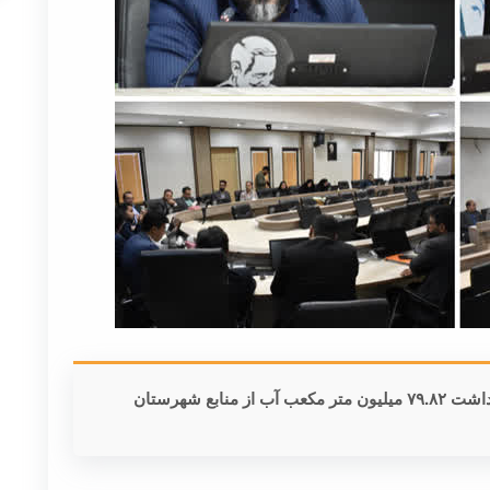
مدیرعامل شرکت سهامی آب منطقه ای یزد از برداشت ۷۹.۸۲ میلیون متر مکعب آب از منابع شهرستان