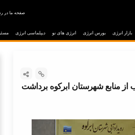
صفحه ما در رس
بازار انرژی
بورس انرژی
انرژی های نو
دیپلماسی انرژی
مسئو
کعب آب از منابع شهرستان ابرکوه برداشت