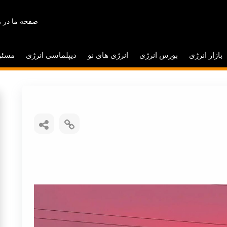
صفحه ما در ر
بازار انرژی
بورس انرژی
انرژی های نو
دیپلماسی انرژی
مسئو