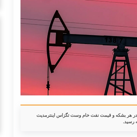
 برنت با ۴ سنت افزایش به ۸۳.۴۸ دلار در هر بشکه و قیمت نفت خام وست تگزاس اینترمدیت