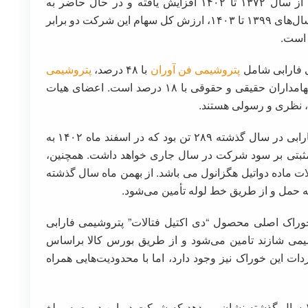
وی افزود:سود سرمایه شرکت پتروشیمی فارابی از سال ۱۳۷۲ تا ۱۴۰۲ افزایش یافته و در حال حاضر به
۴۶۵۴۶۳ میلیون ریال رسیده است. در بازه زمانی سال‌های ۱۳۹۹ تا ۱۴۰۳، ارزش کل سهام این شرکت دو برابر
 است.
ی فارابی شامل
پتروشیمی فن آوران
با ۴۸ درصد،
پتروشیمی
با یک درصد و سایر سهامداران حقیقی و حقوقی با ۱۸ درصد است. اعضای هیات
 نظری و رسولی هستند.
وی بیان کرد:سهمیه دو اتیل هگزانول پتروشیمی فارابی در سال گذشته ۲۸۹ تن بود که در اسفند ماه ۱۴۰۲ به
یر مثبتی بر سود شرکت در سال جاری خواهد داشت. همچنین،
ات ماده دواتیل هگزانول می باشد. از بهمن ماه سال گذشته
ه حمل و از طریق خط لوله تأمین می‌شود.
خوراک اصلی محصول “دی اکتیل فتالات” پتروشیمی فارابی
ه توسط پتروشیمی شازند تامین می‌شود و از طریق بورس کالا براساس
ت این خوراک نیز وجود دارد، اما با محدودیت‌هایی همراه
وی در ادامه تصریح کرد:گزارش فروش و تولید ۱۰ سال گذشته نشان می‌دهد که شرکت در این دوره به مبلغ