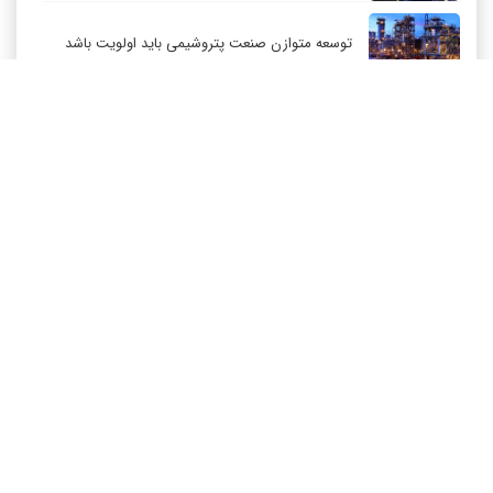
توسعه متوازن صنعت پتروشیمی باید اولویت باشد
کاهش قیمت نفت عربستان برای مشتریان آسیایی
ارزآوری ۷۰۰ میلیون دلاری پتروشیمی بندر امام
کاهش ۳۲ درصدی مشعل‌سوزی در پالایشگاه اول
پارس جنوبی
تعمیق همکاری‌های راهبردی تهران و مسکو
ارتباط با ما
درباره ما
RSS
آرشیو
حکمرانی در قلمرو «اقتصاد توجه»؛ بازخوانی مدل‌های
کسب‌وکار در فضاسازی رسانه‌ای
چگونه انتخاب صحیح لوله‌ها باعث دوام سیستم‌های
آبرسانی کشاورزی می‌شود؟