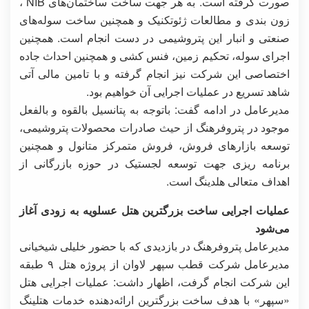
صورت گرفته است. به هر جهت ساخت ساختمان‌های NIB ،
زون بندی و مطالعات ژئوتکنیک و همچنین ساخت سوله‌های
صنعتی و انبار این پتروشیمی در دست انجام است. همچنین
اجرای سوله، تحکیم زمین، فنس‌ کشی و همچنین احداث جاده
اختصاصی این شرکت نیز انجام گرفته و با تامین مالی آتی
شاهد تسریع در عملیات اجرایی آن خواهیم بود.
مدیرعامل در ادامه گفت: باتوجه به پتانسیل بالقوه و بالفعل
موجود در پتروفرهنگ از حیث صادرات محصولات پتروشیمی،
توسعه بازارهای فروش، فروش متمرکز متانول و همچنین
برنامه ریزی جهت توسعه لجستیک در حوزه بازرگانی از
اهداف متعالی هلدینگ است.
عملیات اجرایی ساخت بزرگترین هتل عسلویه به زودی آغاز
می‌شود
مدیرعامل پتروفرهنگ در بازدیدی که با حضور خلیلی شیخیانی
مدیرعامل شرکت قطب سپهر لاوان از پروژه هتل ۹ طبقه
این شرکت انجام گرفت، اظهار داشت: عملیات اجرایی هتل
«سپهر» با هدف ساخت بزرگترین ارائه‌دهنده خدمات هتلینگ