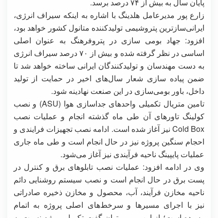
پایان سال به بیش از ۷۴ درصد برسد.
زارع پور مدیرعامل هلدینگ با اشاره به اینکه سیراف انرژی،
ایرانی‌سازترین پتروشیمی تولیدکننده متانول کشور خواهد بود،
افزود: جهاد بومی سازی در پتروفرهنگ به عنوان اصلی
اساسی در نظر گرفته شده و بیش از ۷۰ درصد سیراف انرژی
به دست مهندسان و تولیدکنندگان ایرانی ساخته خواهد شد تا
ضمن پیاده سازی شعار سال‌های اخیر در حمایت از تولید
داخل، باور بومی‌سازی در این صنعت نهادینه شود.
تامین متریال تکمیلی واحدهای جداسازی هوا (ASU) و نصب
کولینگ تاورهای آن طی ماه گذشته انجام و عملیات نصب
Cold Box نیز آغاز شده است. ادامه نصب تجهیزات فرایندی و
احجام سنگین پروژه نیز در حال انجام است و طی ماه جاری
عملیات پایپینگ ناحیه فرآیندی نیز آغاز می‌شود.
وی در ادامه افزود: عملیات نصب تابلوهای برق و کنترل در
پست برق در حال انجام است و نصب سیستم روشنایی دائم
ناحیه مخازن فرآیند، آب، محصول و مخازن ذخیره صادراتی
نیز با اجرای مسیرها و سرخط‌های اصلی پروژه به اتمام
رسیده است؛ از این رو می‌توان گفت تکمیل پروژه نسبت به