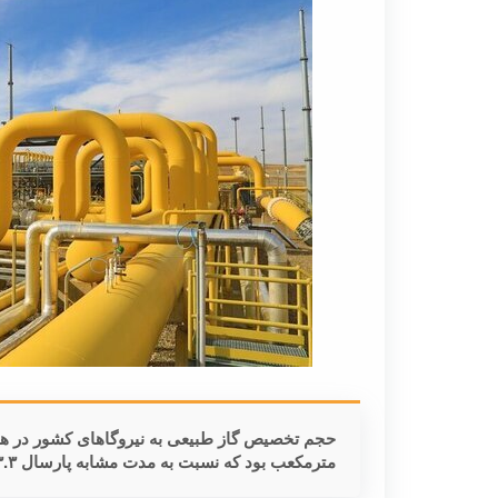
مترمکعب بود که نسبت به مدت مشابه پارسال ۳.۳ میلیون مترمکعب افزایش یافت.