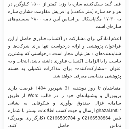
فنی گنبد سبک‌کننده‌ سازه با وزن کمتر از ۱۵۰۰ کیلوگرم در
هر واحد سازه (متر مکعب) و افزایش مقاومت فشاری سازه
به ۳۰-۱۷ مگاپاسکال بر اساس آیین نامه ۲۸۰۰ سیستم‌های
سازه‌ای است.
اعلام آمادگی برای مشارکت در اکتساب فناوری حاصل از این
فراخوان پژوهشی و ارائه درخواست تنها برای شرکت‌ها و
شتابدهنده‌های دانش‌بنیان مجاز است. درخواستی که بیشترین
تناسب را با الزامات اکتساب فناوری داشته باشد، انتخاب و به
عنوان «مشارکت‌کننده» برای مذاکرات تکمیلی به هسته
پژوهشی متقاضی معرفی خواهد شد.
متقاضیان تا روز دوشنبه 31 شهریور 1404 فرصت دارند
پروپوزال و پیشنهاد‌های خود را در قالب Word از طریق
سامانه غزال صندوق نوآوری و شکوفایی به نشانی
ghazal.inif.ir ارسال و جهت کسب اطلاعات بیشتر با شماره
تلفن 02166533864 و 02166539734 (کارگزاری بومرنگ)
تماس حاصل کنند.