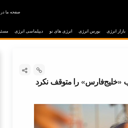
صفحه ما در 
بازار انرژی
بورس انرژی
انرژی های نو
دیپلماسی انرژی
مسئو
 «خلیج‌فارس» را متوقف نکرد