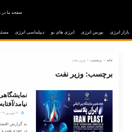
صفحه ما در ر
بازار انرژی
بورس انرژی
انرژی های نو
دیپلماسی انرژی
مسئو
خانه
برچسب
وزیر نفت
برچسب:
وزیر نفت
نمایشگاهی 
نیامد/آفتا
۲۰ شهریور ۱۴۰۳
به گزارش اقتصاد
در حوزه نفت و گ