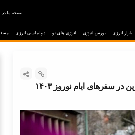
صفحه ما در ر
بازار انرژی
بورس انرژی
انرژی های نو
دیپلماسی انرژی
مسئو