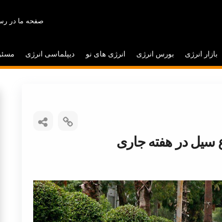
صفحه ما در رسا
بازار انرژی
بورس انرژی
انرژی های نو
دیپلماسی انرژی
مسئو
 سیل در هفته جاری