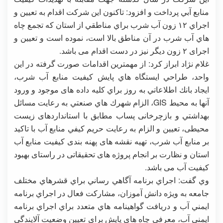
منابع آبي پرداخت و افزود: تاکنون این شرکت اقدام به تعيين و
اجراي ۱۲ زون آب شرب براي مناطقي از استان كه تجمع چاه
هاي آب شرب در آن مناطق بالا است، نموده است و تعیین و
اجرای ۲ زون دیگر نیز در دست اقدام می باشد.
غلام نژاد ابراز كرد: از مهمترین اقدامات صورت گرفته در این
واحد، طراحي ايستگاه هاي پايش كيفيت منابع آب شرب،
ايجاد بانك اطلاعاتي به روز براي كليه داده های موجود و ورود
آنها به محيط GIS، الزام شهرك هاي صنعتي به رعايت مسائل
بهداشتي و بازچرخانی پساب مطابق با استانداردهای زیست
محیطی، تعیین و الزام به رعایت حريم كيفي منابع آب با تاكيد
بر منابع آب شرب، تهیه نقشه های پهنه بندی کیفیت منابع آب
استان و نظارت بر انجام پروژه های تحقیقاتی در راستای بهبود
کیفیت آب می باشد.
وي گفت: اجراي برنامه آگاهي رساني براي قشرهاي مختلف
جامعه به ويژه دانش آموزان، مشاركت فعال در اجراي برنامه
ايمني آب و دريافت گواهينامه هاي متعدد براي اجراي برنامه
ايمني آب، معرفی چاه هاي پايش برای تعیین وضعیت آلایندگی