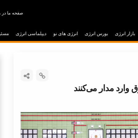
صفحه ما در ر
بازار انرژی
بورس انرژی
انرژی های نو
دیپلماسی انرژی
مسئو