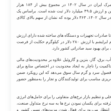
براساس گزارش‌های منتشر شده در تارنمای گمرک ایران در سال ۱۴۰۲ در مجموع بیش از ۱۸۴ هزار
اظهارنامه صادراتی به وزن بیش از ۱۳۶ میلیون تن و ارزش ۴۹.۵ میلیارد دلار ثبت شده است. براساس یک
حساب ساده، میانگین ارزش صادراتی هر تن کالا در سال ۱۴۰۲، ۳۶۳ دلار بوده که نشان از سهم بالای کالای
با ارزش ۴ دلار در هر تن، تا صادرات تجهیزات و دستگاه های ساخته شده دارای ارزش
بیش از ۱۵ دلار در کیلوگرم و فرش دستبافت تمام ابرایشم با ارزش ۲۸۰ دلار در کیلوگرم حکایت از فرصت
برای بهبود سبد صادراتی کشور دارد.
اع ناترازی آب، برق، گاز، بنزین و گازوئیل علاوه بر محدودیت‌های مالی
اکمیت را ناچار به ایجاد محدودیت در اختصاص منابع برای
ر فصول سرد و گرم سال سوق می‌دهد که این رویکرد ضمن
‌ریزی مناسب برای تولیدکنندگان و تجار را به‌منظور حضور
 و تنظیم بازار نرخ‌های متفاوتی را برای حامل‌های انرژی
رفته برای یکسان نمودن نرخ ها به سه نرخ متداول صنعت،
. انتظار می‌رود برای فعال شدن مزیت‌های نسبی کشور و