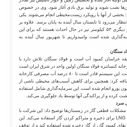
بین‌ها نصب شوند و تولید برق بادی آغاز شود. وی در خصوص
د: بخشی از آنها با رویکرد زیست‌محیطی انجام می‌شوند. یکی
تظار می‌رود تا تابستان سال آینده به پایان برسد. علاوه بر
این، دو خط انتقال آب به طول یکی ۲۹ کیلومتر و دیگری ۵۳ کیلومتر نیز در حال احداث هستند که برای این
لیارد تومان سرمایه‌گذاری شده است وامیدواریم تا شهریور سال آینده به
اد سنگان
قه خراسان کمبود آب است و فولاد سنگان تلاش دارد با
کارخانه کنسانتره فولاد سنگان اولین واحد در شرق ایران است
که سیستم بازگردانی آب باطله را به کار گرفته است. این سیستم قادر است تا ۸۰ درصد آب مصرفی کارخانه
 اضافه کرد: همچنین برای کاهش آسیب‌های محیطی ناشی از
ای خشک، یک سرمایه‌گذاری به مبلغ ۲۰ میلیون یورو انجام شده است. این سرمایه‌گذاری شامل استفاده
ت کرده و از پراکندگی آنها توسط باد جلوگیری می‌کند.
ه مشکلات قطعی گاز در زمستان‌ها توضیح داد: این شرکت با
همکاری شرکت فنی مهندسی مبارکه از تکنولوژی LNG برای ذخیره و متراکم کردن گاز استفاده می‌کند. این
‌های کمبود گاز، از گاز ذخیره شده استفاده کند و از توقف