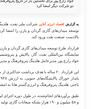
جواد زارع پور برای نخستین بار در تاریخ پتروفرهن
دو شرکت دیگر امضا کرد
شرکت ملی نفت، هلدینگ پ
به گزارش
اقتصاد انرژی آنلاین
بالادست صنعت نفت ورود کند.
نمایشگاه بین‌المللی نفت، گاز، پالایش و پتروش
جواد زارع پور مدیرعامل هلدینگ پتروفرهنگ و مدیرا
این قرارداد ۲۰ ساله با هدف برداشت حداکث
پ
باختر، هلدینگ پتروفرهنگ و انرژی‌گستر هانا به امض
و ۵۸ میلیون و ۱۹۰ هزار بشکه میعانات گازی تولید شود.