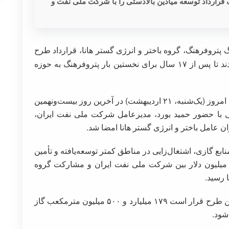
گ قرارداد توسعه میادین بالادستی را با شرکت ملی نفت و
تروفرهنگ، گروه باختر و انرژی گستر هانا، قرارداد طرح
توسعه میدان‌های گازی گردان و پازن را امضا کردند تا پس از ۱۷ سال برای نخستین بار پتروفرهنگ به حوزه
قرارداد طرح توسعه میدان‌های گازی گردان و پازن امروز (یک‌شنبه، ۲۱ اردیبهشت) در آخرین روز بیست‌ونهمین
یمی با حضور حمید بورد، مدیرعامل شرکت ملی نفت ایران،
ن عامل باختر و انرژی گستر هانا امضا شد.
ری از منابع گازی، اشتغال‌زایی در مناطق کمتر توسعه‌یافته و تأمین
ایدار خوراک پالایشگاه‌های جنوبی، به ارزش ۹۴۸ میلیون دلار بین شرکت ملی نفت ایران و مشارکت گروه
ا رسید.
طبق برآوردهای انجام‌شده، در طول دوره اجرای این طرح قرار است ۱۷۹ میلیارد و ۵۰۰ میلیون مترمکعب گاز