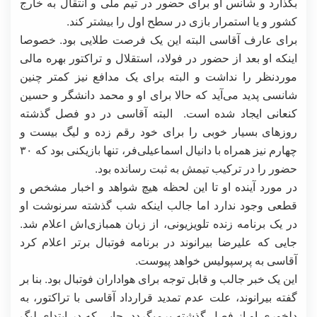
بگذارد و شانس او برای حضور در تیم ملی و انتقال به خارج
کشور و یا استمرار بازی در سطح اول را بیشتر کند.
برای عارف آقاسی البته این یک فرصت طلایی بود. خصوصا
اینکه او بعد از حضور در فولاد، استقلال و تراکتور بهره مالی
موردنظر را نداشت و البته برای یک مدافع نیز کمتر چنین
شانسی پدید می‌آید که حالا برای او و محمد دانشگر و حسین
کنعانی ایجاد شده است. البته آقاسی در دو فصل گذشته
روزهای بسیار خوبی را برای خود رقم زده و لیگ بیست و
چهارم نیز همراه با دانیال اسماعیلی‌فر، تنها بازیکنی بود که ۳۰
حضور را در ترکیب تیمش به ثبت رسانده بود.
در مورد آینده او تا این لحظه هیچ شواهد و اخبار مشخص و
قطعی وجود ندارد اما جالب اینکه شب گذشته سرنوشت او
در یک برنامه زنده تلویزیونی، از زبان همبازی‌اش اعلام شد.
جایی که علیرضا بیرانوند در برنامه فوتبال برتر اعلام کرد
آقاسی به پرسپولیس خواهد پیوست.
این یک خبر جالب و قابل توجه برای هواداران فوتبال بود. بنا بر
گفته بیرانوند، علت عدم تمدید قرارداد آقاسی با تراکتور، به
دلخوری او از فصل گذشته برمیگردد. جایی که در ابتدای لیگ