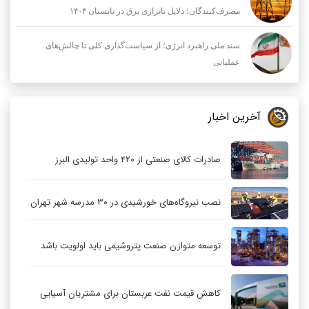
یادداشت
آرشیو
بنزین؛ جایی که ناترازی، نشانه‌ای از غفلت استراتژیک شد
برق قاچاق برای استخراج‌کنندگان، خاموشی برای
مصرف‌کنندگان؛ دلایل ناترازی برق در تابستان ۱۴۰۴
سند ملی راهبرد انرژی؛ از سیاست‌گذاری کلی تا چالش‌های
عملیاتی
آخرین اخبار
صادرات کالای صنعتی از ۴۲۰ واحد تولیدی البرز