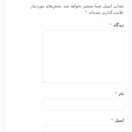
نصب نیروگاه‌های خورشیدی در ۳۰ مدرسه شهر تهران
۲۹ دی ۱۴۰۴
۰
به گزارش اقتصاد انرژی آنلاین به نقل از ایلنا از شرکت توزیع نیروی
برق تهران بزرگ، با توجه به اهمیت...
دیدگاهتان را بنویسید
نشانی ایمیل شما منتشر نخواهد شد.
بخش‌های موردنیاز
علامت‌گذاری شده‌اند
*
دیدگاه
*